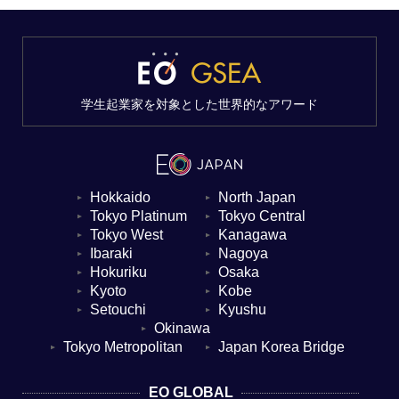
学生起業家を対象とした世界的なアワード
Hokkaido
North Japan
▼
▼
Tokyo Platinum
Tokyo Central
▼
▼
Tokyo West
Kanagawa
▼
▼
Ibaraki
Nagoya
▼
▼
Hokuriku
Osaka
▼
▼
Kyoto
Kobe
▼
▼
Setouchi
Kyushu
▼
▼
Okinawa
▼
Tokyo Metropolitan
Japan Korea Bridge
▼
▼
EO GLOBAL