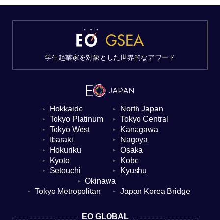
学生起業家を対象とした世界的なアワード
Hokkaido
North Japan
▼
▼
Tokyo Platinum
Tokyo Central
▼
▼
Tokyo West
Kanagawa
▼
▼
Ibaraki
Nagoya
▼
▼
Hokuriku
Osaka
▼
▼
Kyoto
Kobe
▼
▼
Setouchi
Kyushu
▼
▼
Okinawa
▼
Tokyo Metropolitan
Japan Korea Bridge
▼
▼
EO GLOBAL