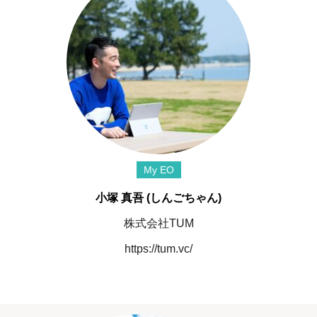
My EO
小塚 真吾 (しんごちゃん)
株式会社TUM
https://tum.vc/