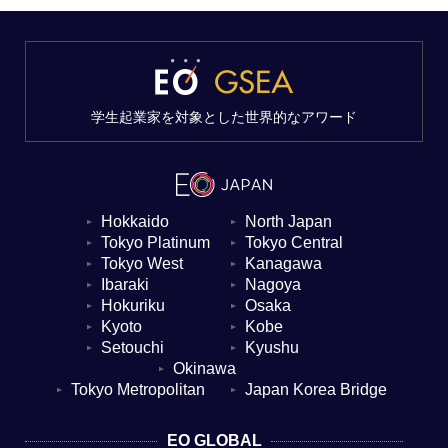
学生起業家を対象とした世界的なアワード
Hokkaido
North Japan
▼
▼
Tokyo Platinum
Tokyo Central
▼
▼
Tokyo West
Kanagawa
▼
▼
Ibaraki
Nagoya
▼
▼
Hokuriku
Osaka
▼
▼
Kyoto
Kobe
▼
▼
Setouchi
Kyushu
▼
▼
Okinawa
▼
Tokyo Metropolitan
Japan Korea Bridge
▼
▼
EO GLOBAL