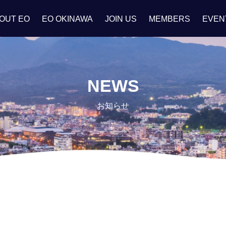
OUT EO
EO OKINAWA
JOIN US
MEMBERS
EVEN
NEWS
お知らせ