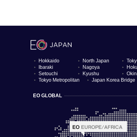
Hokkaido
North Japan
Toky
▼
▼
▼
Ibaraki
Nagoya
Hoku
▼
▼
▼
Setouchi
Kyushu
Oki
▼
▼
▼
Tokyo Metropolitan
Japan Korea Bridge
▼
▼
EO GLOBAL