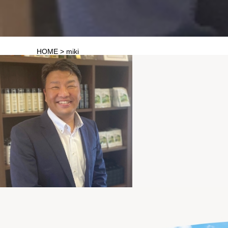
HOME
>
miki