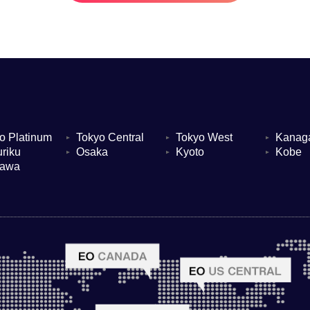
o Platinum
Tokyo Central
Tokyo West
Kanag
▼
▼
▼
riku
Osaka
Kyoto
Kobe
▼
▼
▼
nawa