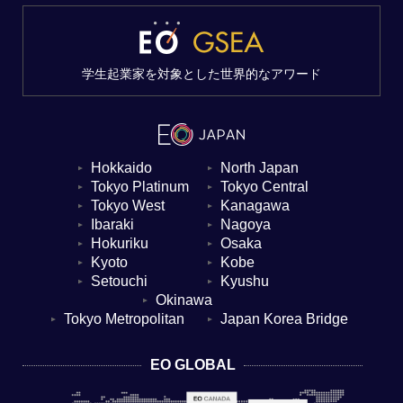
学生起業家を対象とした世界的なアワード
Hokkaido
North Japan
▼
▼
Tokyo Platinum
Tokyo Central
▼
▼
Tokyo West
Kanagawa
▼
▼
Ibaraki
Nagoya
▼
▼
Hokuriku
Osaka
▼
▼
Kyoto
Kobe
▼
▼
Setouchi
Kyushu
▼
▼
Okinawa
▼
Tokyo Metropolitan
Japan Korea Bridge
▼
▼
EO GLOBAL