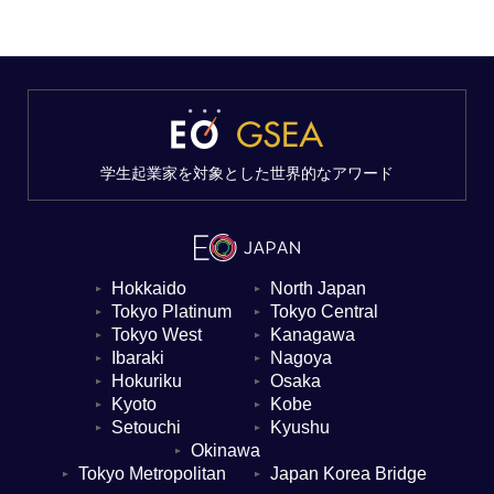
学生起業家を対象とした世界的なアワード
Hokkaido
North Japan
▼
▼
Tokyo Platinum
Tokyo Central
▼
▼
Tokyo West
Kanagawa
▼
▼
Ibaraki
Nagoya
▼
▼
Hokuriku
Osaka
▼
▼
Kyoto
Kobe
▼
▼
Setouchi
Kyushu
▼
▼
Okinawa
▼
Tokyo Metropolitan
Japan Korea Bridge
▼
▼