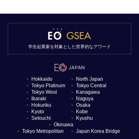
学生起業家を対象とした世界的なアワード
Hokkaido
North Japan
▼
▼
Tokyo Platinum
Tokyo Central
▼
▼
Tokyo West
Kanagawa
▼
▼
Ibaraki
Nagoya
▼
▼
Hokuriku
Osaka
▼
▼
Kyoto
Kobe
▼
▼
Setouchi
Kyushu
▼
▼
Okinawa
▼
Tokyo Metropolitan
Japan Korea Bridge
▼
▼